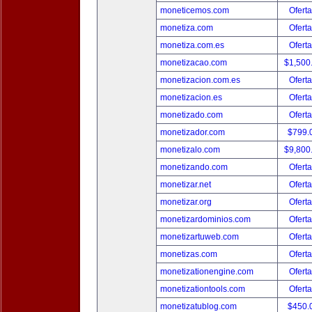
moneticemos.com
Oferta
monetiza.com
Oferta
monetiza.com.es
Oferta
monetizacao.com
$1,500
monetizacion.com.es
Oferta
monetizacion.es
Oferta
monetizado.com
Oferta
monetizador.com
$799.
monetizalo.com
$9,800
monetizando.com
Oferta
monetizar.net
Oferta
monetizar.org
Oferta
monetizardominios.com
Oferta
monetizartuweb.com
Oferta
monetizas.com
Oferta
monetizationengine.com
Oferta
monetizationtools.com
Oferta
monetizatublog.com
$450.