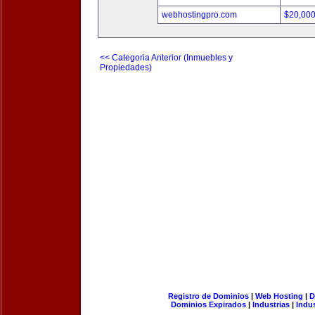
webhostingpro.com
$20,00
<< Categoria Anterior (Inmuebles y
Propiedades)
Registro de Dominios
|
Web Hosting
|
D
Dominios Expirados
|
Industrias
|
Indu