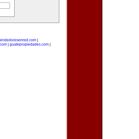
endedoresenred.com
|
.com
|
guatepropiedades.com
|