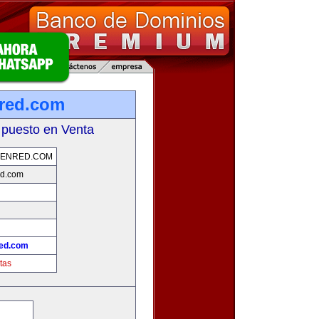
red.com
 puesto en Venta
ENRED.COM
d.com
ed.com
tas