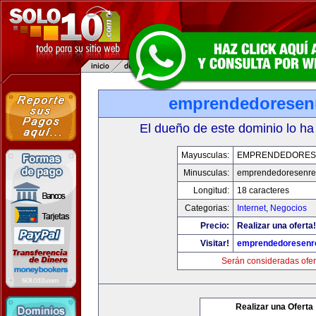
emprendedoresen
El dueño de este dominio lo ha
Mayusculas:
EMPRENDEDORES
Minusculas:
emprendedoresenre
Longitud:
18 caracteres
Categorias:
Internet
,
Negocios
Precio:
Realizar una oferta!
Visitar!
emprendedoresenr
Serán consideradas ofer
Realizar una Oferta