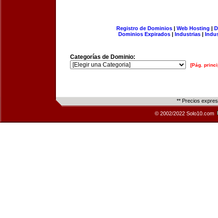
Registro de Dominios
|
Web Hosting
|
D
Dominios Expirados
|
Industrias
|
Indu
Categorías de Dominio:
[Pág. princi
** Precios expre
© 2002/2022 Solo10.com