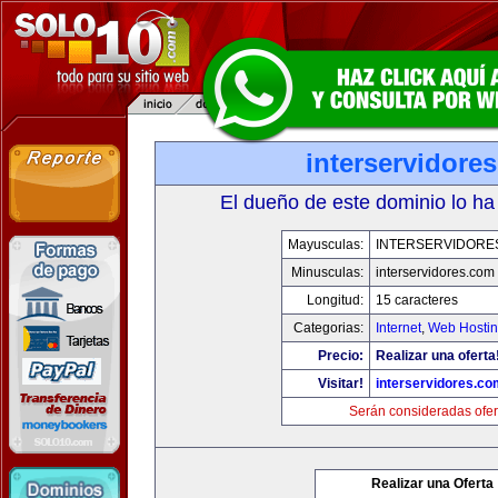
interservidore
El dueño de este dominio lo ha
Mayusculas:
INTERSERVIDORE
Minusculas:
interservidores.com
Longitud:
15 caracteres
Categorias:
Internet
,
Web Hostin
Precio:
Realizar una oferta
Visitar!
interservidores.co
Serán consideradas ofer
Realizar una Oferta