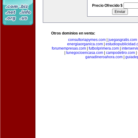
Precio Ofrecido $
Otros dominios en venta:
consultoriapymes.com
|
juegasgratis.com
energiaorganica.com
|
estudiopublicidad.
forumempresas.com
|
futbolprimera.com
|
interserv
|
tunegocioencasa.com
|
campodetiro.com
|
ganadineroahora.com
|
guiade