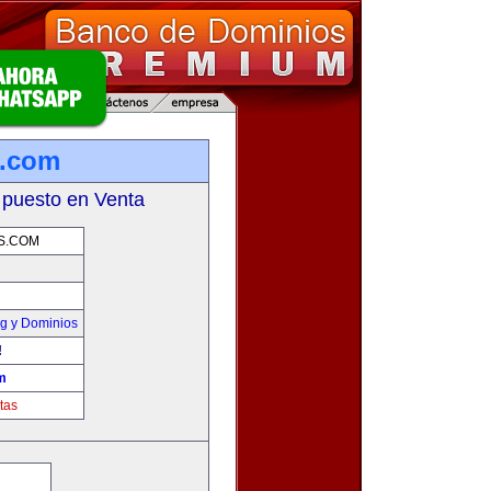
s.com
 puesto en Venta
S.COM
g y Dominios
!
m
tas