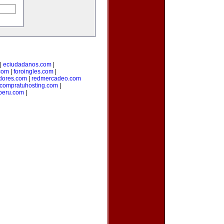
|
eciudadanos.com
|
com
|
foroingles.com
|
idores.com
|
redmercadeo.com
compratuhosting.com
|
peru.com
|