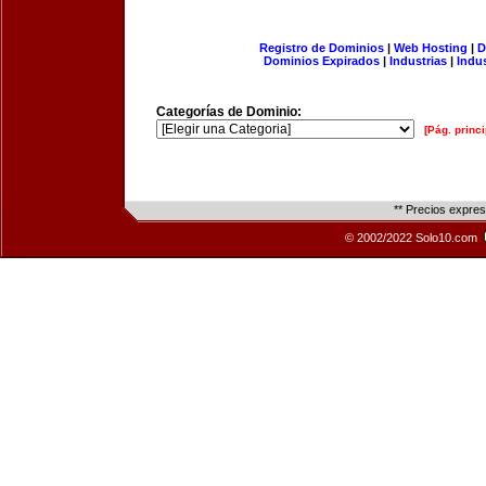
Registro de Dominios
|
Web Hosting
|
D
Dominios Expirados
|
Industrias
|
Indu
Categorías de Dominio:
[Pág. princi
** Precios expre
© 2002/2022 Solo10.com