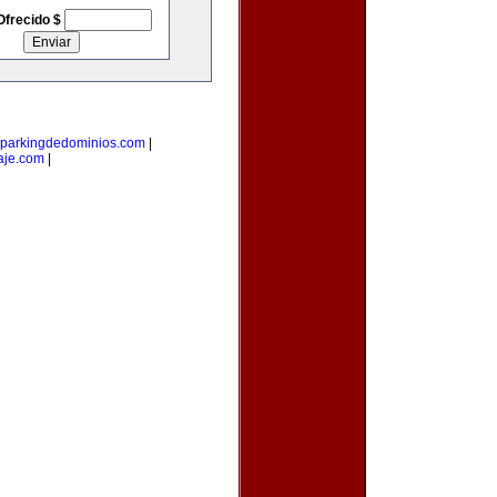
Ofrecido $
parkingdedominios.com
|
aje.com
|