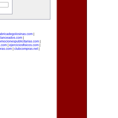
abricadegolosinas.com
|
alanceados.com
|
omocionespublicitarias.com
|
a.com
|
ejerciciosfisicos.com
|
pras.com
|
clubcompras.net
|