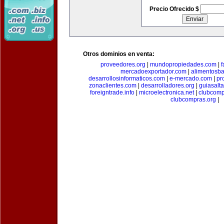
Precio Ofrecido $
Otros dominios en venta:
proveedores.org
|
mundopropiedades.com
|
f
mercadoexportador.com
|
alimentosb
desarrollosinformaticos.com
|
e-mercado.com
|
pr
zonaclientes.com
|
desarrolladores.org
|
guiasalt
foreigntrade.info
|
microelectronica.net
|
clubcom
clubcompras.org
|