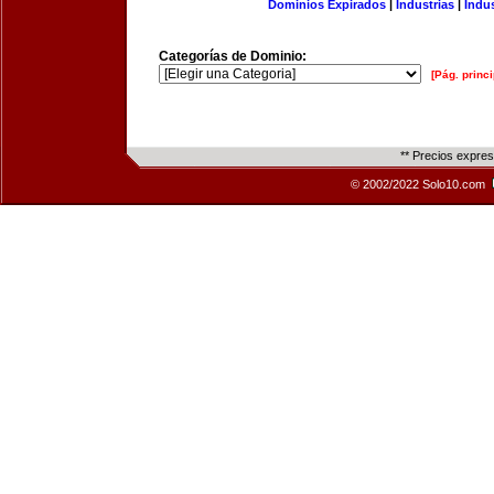
Dominios Expirados
|
Industrias
|
Indu
Categorías de Dominio:
[Pág. princi
** Precios expre
© 2002/2022 Solo10.com