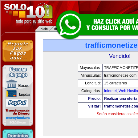
trafficmonetiz
Vendido!
Mayusculas:
TRAFFICMONETIZ
Minusculas:
trafficmonetize.com
Longitud:
15 caracteres
Categorias:
Internet
,
Web Hostin
Precio:
Realizar una oferta
Visitar!
trafficmonetize.co
Serán consideradas ofer