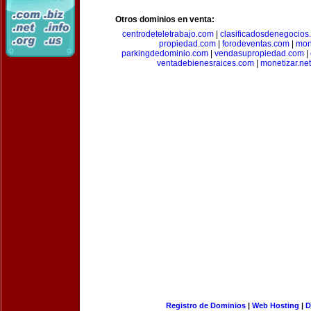
Otros dominios en venta:
centrodeteletrabajo.com
|
clasificadosdenegocios
propiedad.com
|
forodeventas.com
|
mon
parkingdedominio.com
|
vendasupropiedad.com
|
ventadebienesraices.com
|
monetizar.net
Registro de Dominios
|
Web Hosting
|
D