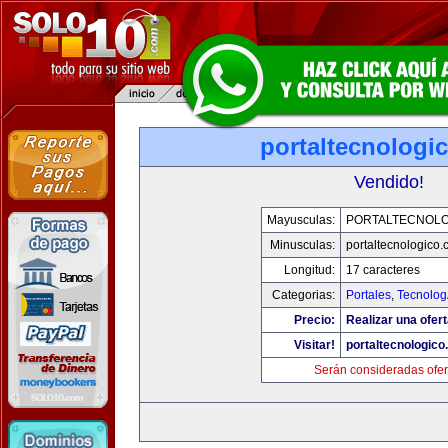
portaltecnologi
Vendido!
Mayusculas:
PORTALTECNOL
Minusculas:
portaltecnologico
Longitud:
17 caracteres
Categorias:
Portales
,
Tecnolog
Precio:
Realizar una ofert
Visitar!
portaltecnologic
Serán consideradas ofer