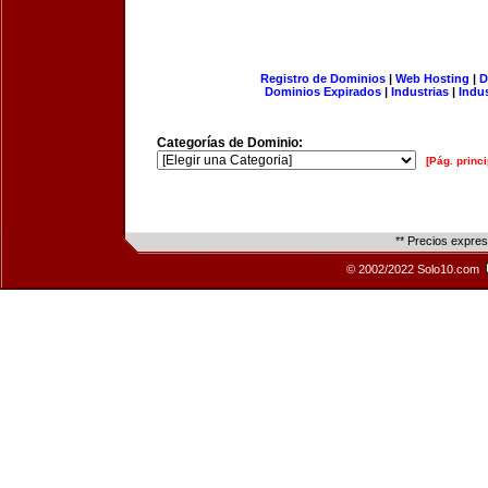
Registro de Dominios
|
Web Hosting
|
D
Dominios Expirados
|
Industrias
|
Indu
Categorías de Dominio:
[Pág. princi
** Precios expre
© 2002/2022 Solo10.com