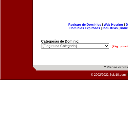
Registro de Dominios
|
Web Hosting
|
D
Dominios Expirados
|
Industrias
|
Indu
Categorías de Dominio:
[Pág. princi
** Precios expre
© 2002/2022 Solo10.com