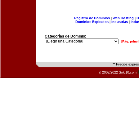
Registro de Dominios
|
Web Hosting
|
D
Dominios Expirados
|
Industrias
|
Indu
Categorías de Dominio:
[Pág. princi
** Precios expre
© 2002/2022 Solo10.com